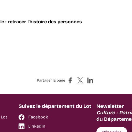
e : r
etracer l’histoire des personnes
Partager sur Facebook
Partager sur X
Partager sur LinkedIn
Partager la page
Suivez le département du Lot
Newsletter
Culture - Patr
 Lot
Facebook
du Départemen
LinkedIn