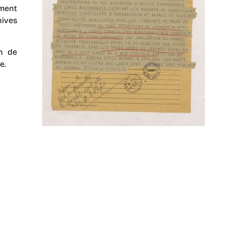
mment
ives
on de
e.