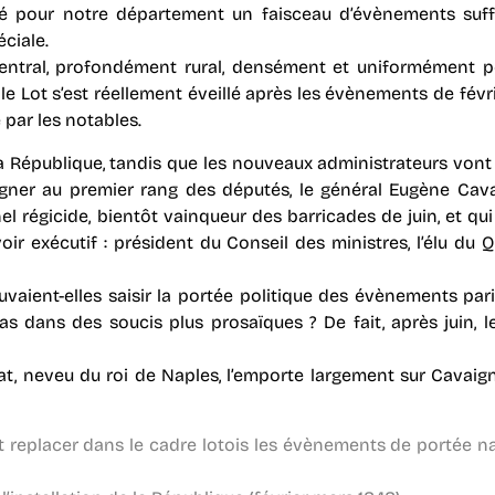
tué pour notre département un faisceau d’évènements su
ciale.
entral, profondément rural, densément et uniformément p
e Lot s’est réellement éveillé après les évènements de févri
 par les notables.
a République, tandis que les nouveaux administrateurs vont
gner au premier rang des députés, le général Eugène Cava
nel régicide, bientôt vainqueur des barricades de juin, et qu
r exécutif : président du Conseil des ministres, l’élu du Q
vaient-elles saisir la portée politique des évènements pari
s dans des soucis plus prosaïques ? De fait, après juin, le
rat, neveu du roi de Naples, l’emporte largement sur Cavaign
t replacer dans le cadre lotois les évènements de portée n