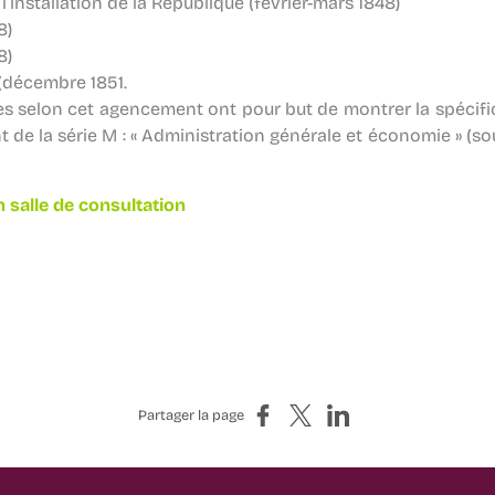
l’installation de la République (février-mars 1848)
8)
8)
 (décembre 1851.
 selon cet agencement ont pour but de montrer la spécifi
nt de la série M : « Administration générale et économie » (s
n salle de
consultation
Partager sur Facebook
Partager sur X
Partager sur LinkedIn
Partager la page