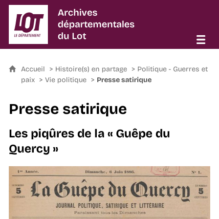
Archives
départementales
du Lot
Accueil
Histoire(s) en partage
Politique - Guerres et
paix
Vie politique
Presse satirique
Presse satirique
Les piqûres de la « Guêpe du
Quercy »