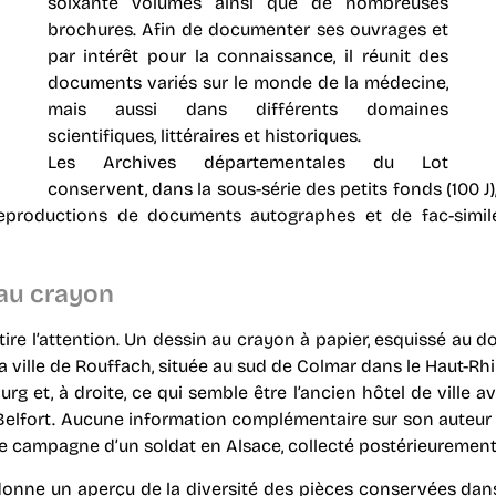
soixante volumes ainsi que de nombreuses
brochures. Afin de documenter ses ouvrages et
par intérêt pour la connaissance, il réunit des
documents variés sur le monde de la médecine,
mais aussi dans différents domaines
scientifiques, littéraires et historiques.
Les Archives départementales du Lot
conservent, dans la sous-série des petits fonds (100 J),
productions de documents autographes et de fac-similés
 au crayon
tire l’attention. Un dessin au crayon à papier, esquissé au d
la ville de Rouffach, située au sud de Colmar dans le Haut-Rhi
g et, à droite, ce qui semble être l’ancien hôtel de ville av
 Belfort. Aucune information complémentaire sur son auteur
 de campagne d’un soldat en Alsace, collecté postérieuremen
ne un aperçu de la diversité des pièces conservées dans 