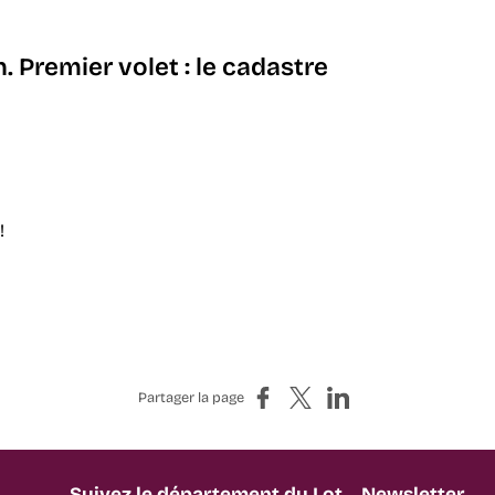
n. Premier volet : le cadastre
!
Partager sur Facebook
Partager sur X
Partager sur LinkedIn
Partager la page
Suivez le département du Lot
Newsletter